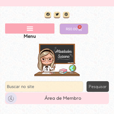
0
R$
0.00
Menu
Pesquisar
Área de Membro