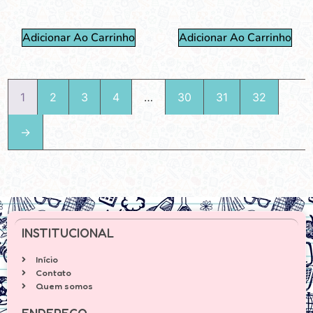
Adicionar Ao Carrinho
Adicionar Ao Carrinho
1
2
3
4
…
30
31
32
→
INSTITUCIONAL
Início
Contato
Quem somos