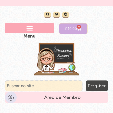
0
R$
0.00
Menu
Pesquisar
Área de Membro