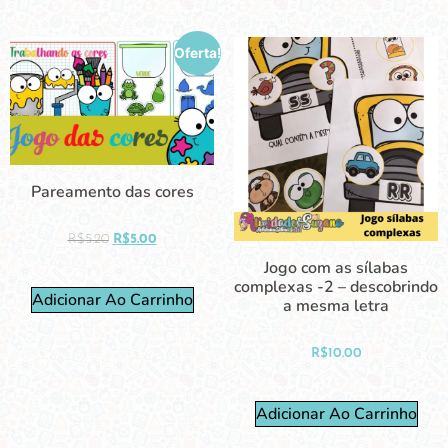
Oferta!
Pareamento das cores
R$
5.20
R$
5.00
Jogo com as sílabas
complexas -2 – descobrindo
Adicionar Ao Carrinho
a mesma letra
R$
10.00
Adicionar Ao Carrinho