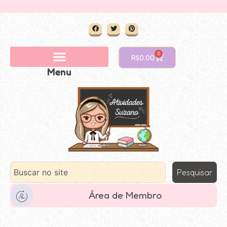
0
R$
0.00
Menu
Pesquisar
Área de Membro