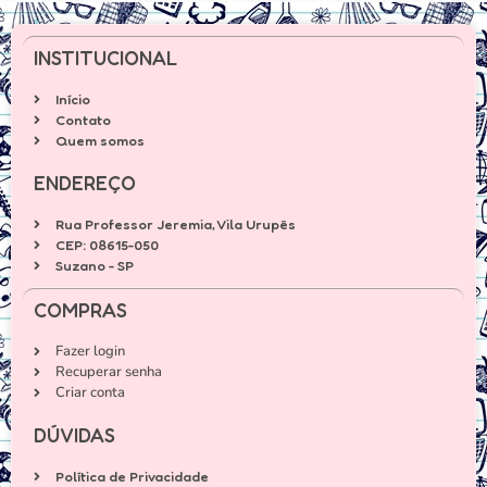
INSTITUCIONAL
Início
Contato
Quem somos
ENDEREÇO
Rua Professor Jeremia, Vila Urupês
CEP: 08615-050
Suzano - SP
COMPRAS
Fazer login
Recuperar senha
Criar conta
DÚVIDAS
Política de Privacidade