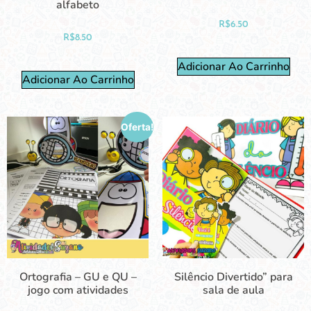
alfabeto
R$
6.50
R$
8.50
Adicionar Ao Carrinho
Adicionar Ao Carrinho
Oferta!
Ortografia – GU e QU –
Silêncio Divertido” para
jogo com atividades
sala de aula