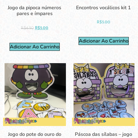
Jogo da pipoca números
Encontros vocálicos kit 1
pares e ímpares
R$
5.00
R$
6.50
R$
5.00
Adicionar Ao Carrinho
Adicionar Ao Carrinho
Jogo do pote do ouro do
Páscoa das sílabas – jogo