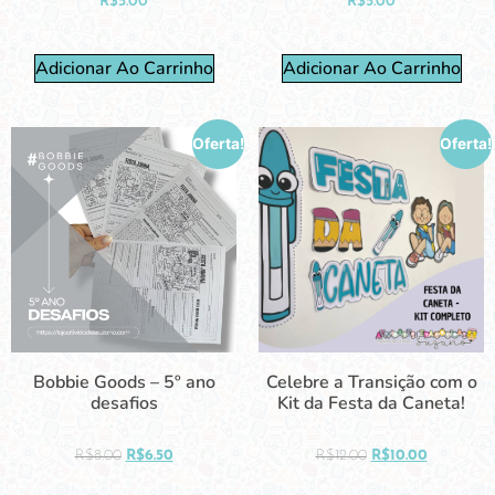
R$
5.00
R$
5.00
Adicionar Ao Carrinho
Adicionar Ao Carrinho
Oferta!
Oferta!
Bobbie Goods – 5º ano
Celebre a Transição com o
desafios
Kit da Festa da Caneta!
R$
8.00
R$
6.50
R$
12.00
R$
10.00