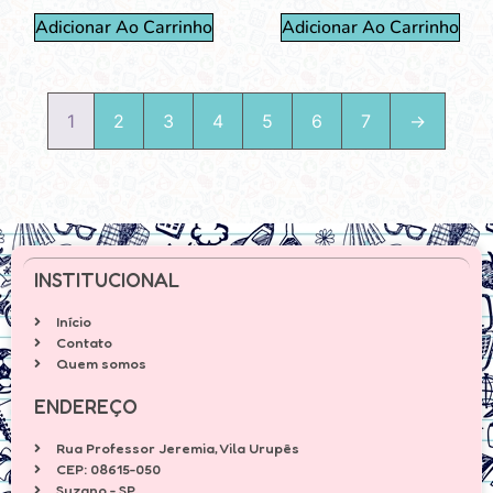
Adicionar Ao Carrinho
Adicionar Ao Carrinho
1
2
3
4
5
6
7
→
INSTITUCIONAL
Início
Contato
Quem somos
ENDEREÇO
Rua Professor Jeremia, Vila Urupês
CEP: 08615-050
Suzano - SP