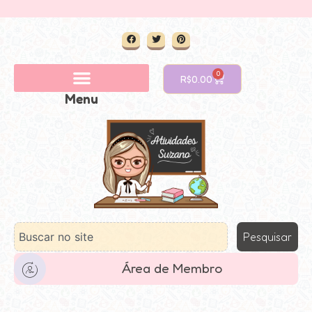
0
R$
0.00
Menu
Pesquisar
Área de Membro