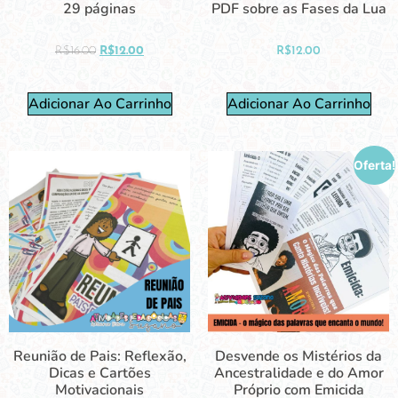
29 páginas
PDF sobre as Fases da Lua
R$
16.00
R$
12.00
R$
12.00
Adicionar Ao Carrinho
Adicionar Ao Carrinho
Oferta!
Reunião de Pais: Reflexão,
Desvende os Mistérios da
Dicas e Cartões
Ancestralidade e do Amor
Motivacionais
Próprio com Emicida