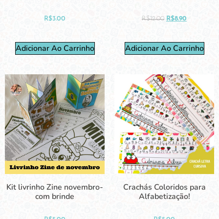
R$
3.00
R$
12.00
R$
8.90
Adicionar Ao Carrinho
Adicionar Ao Carrinho
Kit livrinho Zine novembro-
Crachás Coloridos para
com brinde
Alfabetização!