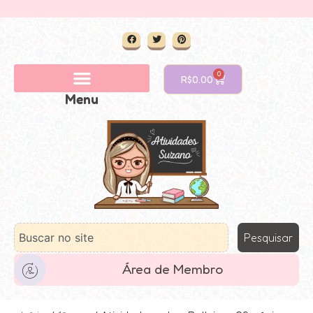
0
R$
0.00
Menu
Pesquisar
Área de Membro