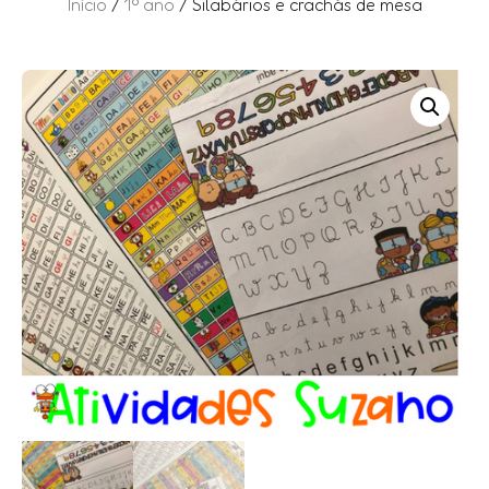
Início
/
1º ano
/ Silabários e crachás de mesa