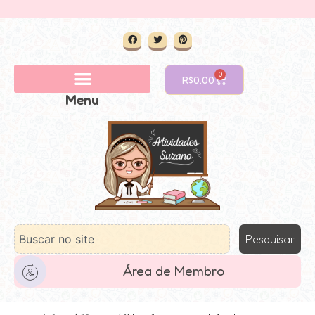
0
R$
0.00
Menu
Pesquisar
Área de Membro