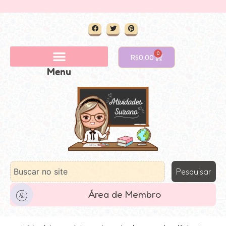
0
R$
0.00
Menu
Pesquisar
Área de Membro