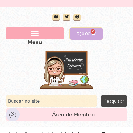
0
R$
0.00
Menu
Pesquisar
Área de Membro