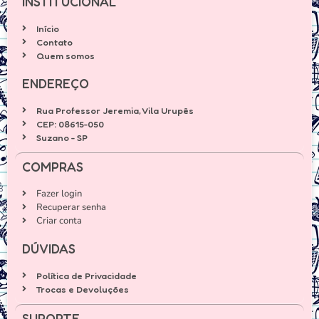
INSTITUCIONAL
Início
Contato
Quem somos
ENDEREÇO
Rua Professor Jeremia, Vila Urupês
CEP: 08615-050
Suzano - SP
COMPRAS
Fazer login
Recuperar senha
Criar conta
DÚVIDAS
Política de Privacidade
Trocas e Devoluções
SUPORTE