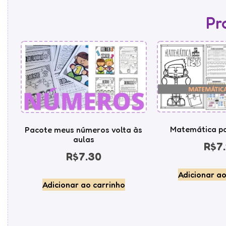
Pr
Matemática pa
Pacote meus números volta às
aulas
R$
7.
R$
7.30
Adicionar ao
Adicionar ao carrinho