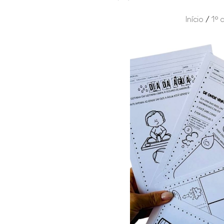
Início
/
1º 