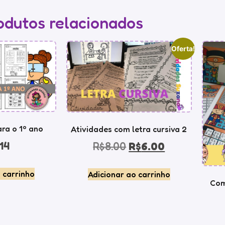
odutos relacionados
Oferta!
ra o 1º ano
Atividades com letra cursiva 2
14
R$
8.00
R$
6.00
 carrinho
Adicionar ao carrinho
Com