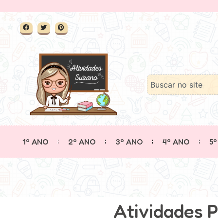
1º ANO
2º ANO
3º ANO
4º ANO
5º
Atividades P