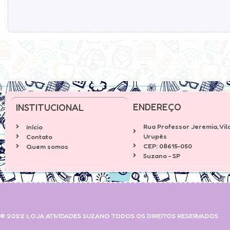
ENDEREÇO
INSTITUCIONAL
Rua Professor Jeremia, Vil
Início
Urupês
Contato
CEP: 08615-050
Quem somos
Suzano - SP
© 2022 LOJA ATIVIDADES SUZANO TODOS OS DIREITOS RESERVADOS