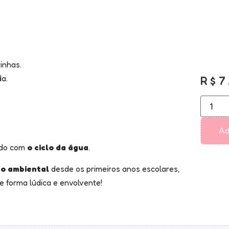
inhas.
da.
R$
7
Ad
rdo com
o ciclo da água
.
ão ambiental
desde os primeiros anos escolares,
e forma lúdica e envolvente!