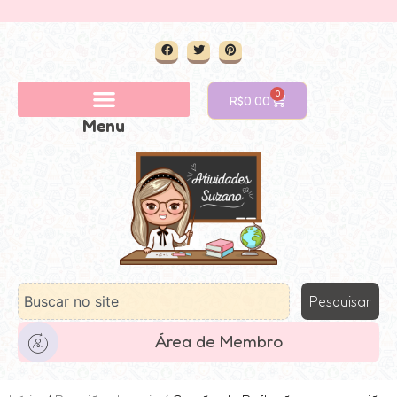
0
R$
0.00
Menu
Pesquisar
Área de Membro