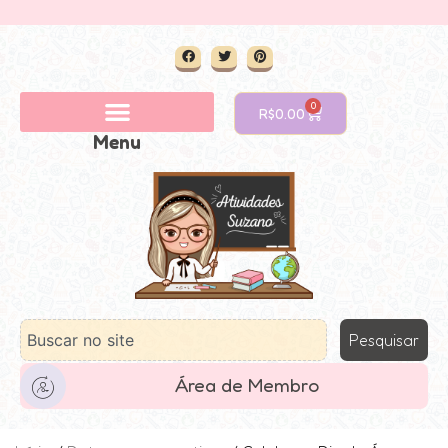
0
R$
0.00
Menu
Pesquisar
Área de Membro