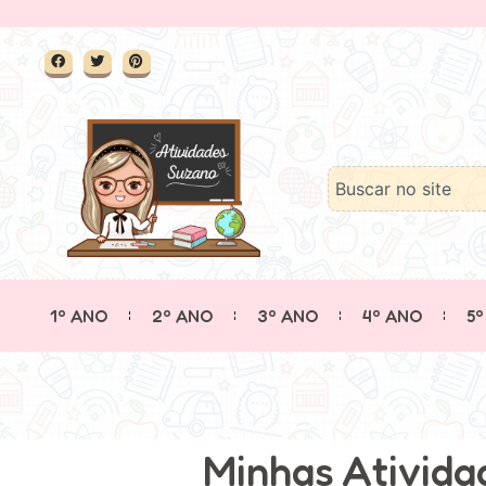
1º ANO
2º ANO
3º ANO
4º ANO
5º
Minhas Ativida