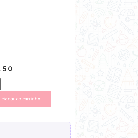
.50
icionar ao carrinho