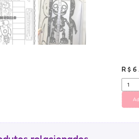
R$
6
Ad
odutos relacionados