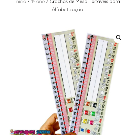
Início
/
1º ano
/ Crachás de Mesa Editáveis para
Alfabetização