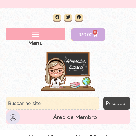
0
R$
0.00
Menu
Pesquisar
Área de Membro