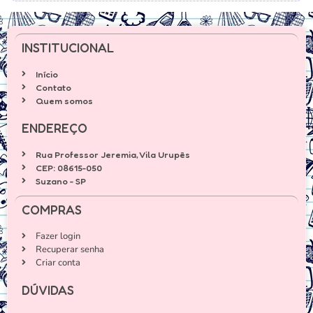
INSTITUCIONAL
Início
Contato
Quem somos
ENDEREÇO
Rua Professor Jeremia, Vila Urupês
CEP: 08615-050
Suzano - SP
COMPRAS
Fazer login
Recuperar senha
Criar conta
DÚVIDAS