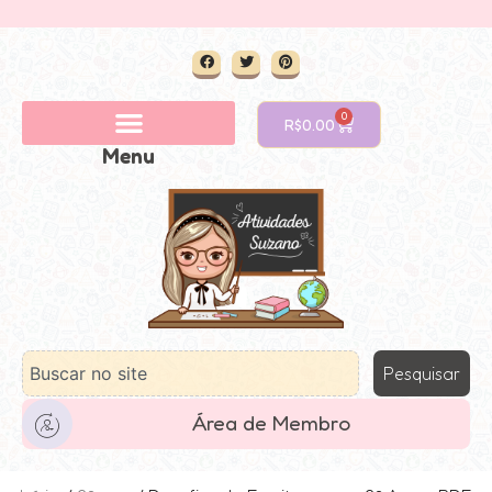
0
R$
0.00
Menu
Pesquisar
Área de Membro