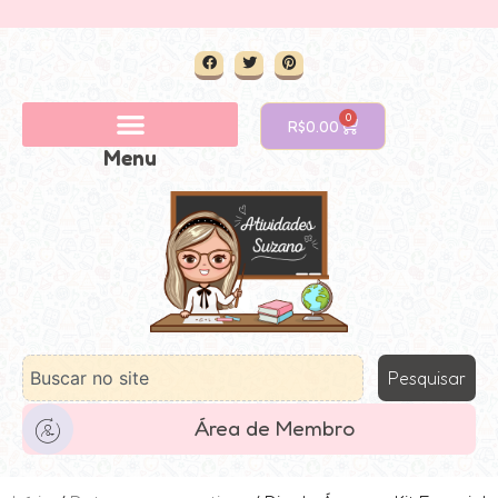
0
R$
0.00
Menu
Pesquisar
Área de Membro