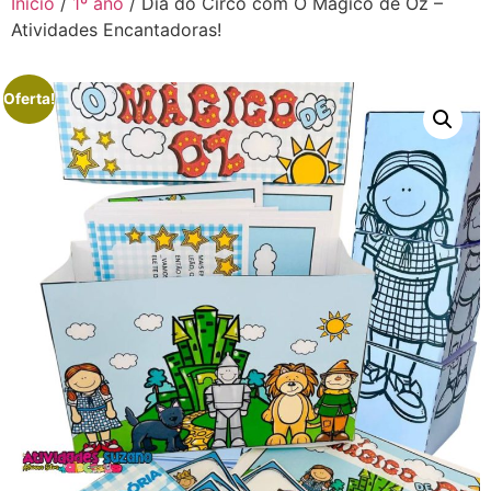
Início
/
1º ano
/ Dia do Circo com O Mágico de Oz –
Atividades Encantadoras!
Oferta!