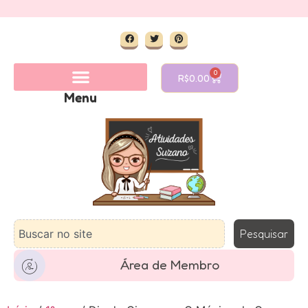
0
R$
0.00
Menu
Pesquisar
Área de Membro