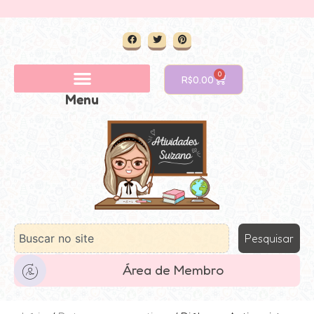
0
R$
0.00
Menu
Pesquisar
Área de Membro