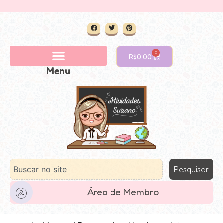
0
R$
0.00
Menu
Pesquisar
Área de Membro