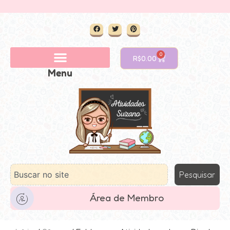
0
R$
0.00
Menu
Pesquisar
Área de Membro