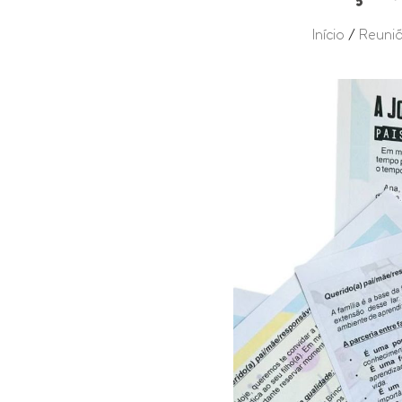
Início
/
Reuniã