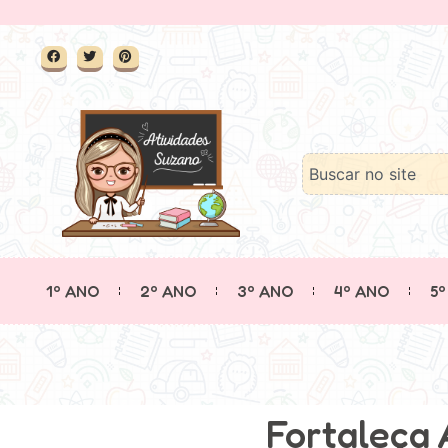
1º ANO
2º ANO
3º ANO
4º ANO
5º
Fortaleça 