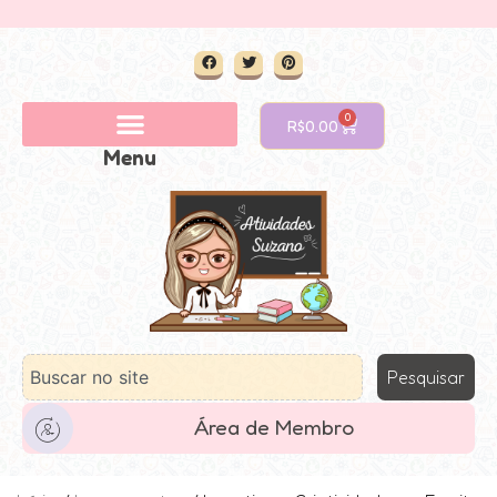
0
R$
0.00
Menu
Pesquisar
Área de Membro