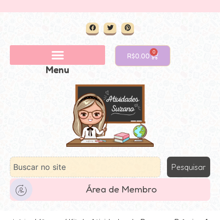
0
R$
0.00
Menu
Pesquisar
Área de Membro