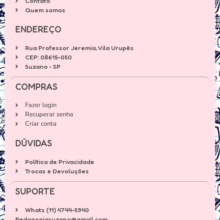
Contato
Quem somos
ENDEREÇO
Rua Professor Jeremia, Vila Urupês
CEP: 08615-050
Suzano - SP
COMPRAS
Fazer login
Recuperar senha
Criar conta
DÚVIDAS
Política de Privacidade
Trocas e Devoluções
SUPORTE
Whats (11) 4744-5940
Pedagogiasuzano@gmail.com