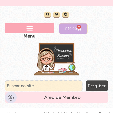
0
R$
0.00
Menu
Pesquisar
Área de Membro