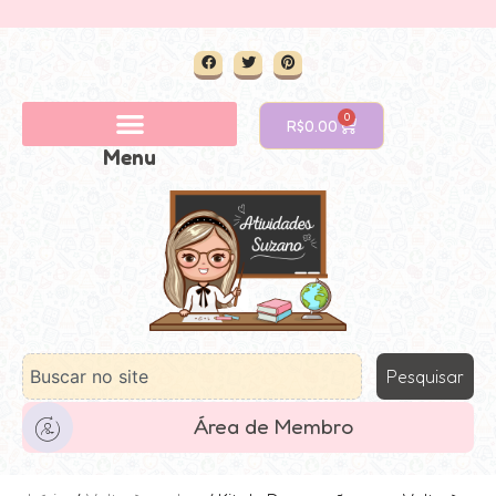
0
R$
0.00
Menu
Pesquisar
Área de Membro