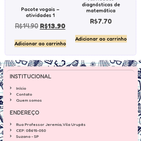
diagnósticas de
Pacote vogais –
matemática
atividades 1
R$
7.70
R$
14.90
R$
13.90
Adicionar ao carrinho
Adicionar ao carrinho
INSTITUCIONAL
Início
Contato
Quem somos
ENDEREÇO
Rua Professor Jeremia, Vila Urupês
CEP: 08615-050
Suzano - SP