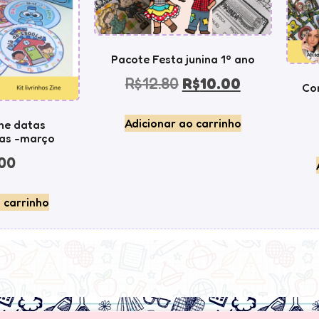
Pacote Festa junina 1º ano
R$
12.80
R$
10.00
Co
Adicionar ao carrinho
ine datas
as -março
00
 carrinho