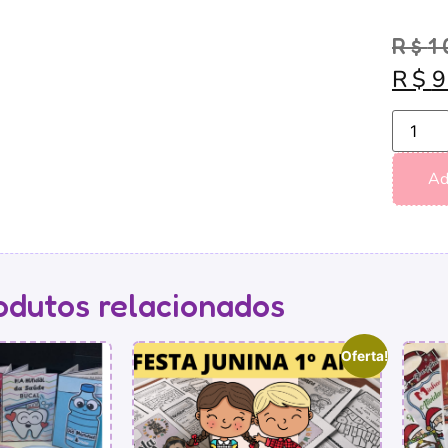
R$
1
R$
Ad
odutos relacionados
Oferta!