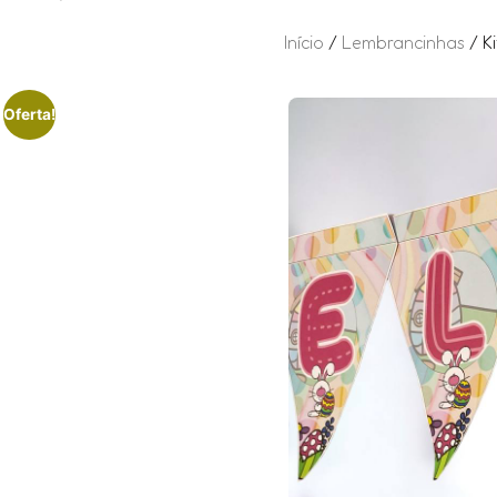
Início
/
Lembrancinhas
/ K
Oferta!