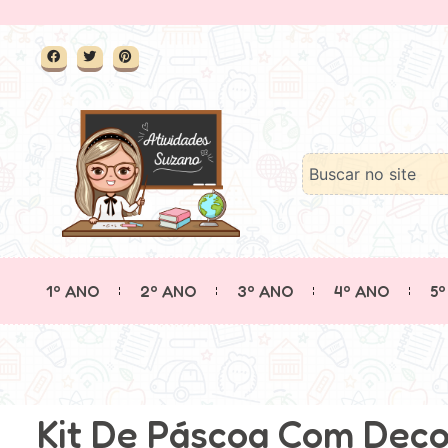
1º ANO
2º ANO
3º ANO
4º ANO
5º
Kit De Páscoa Com Deco