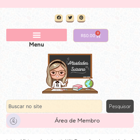
0
R$
0.00
Menu
Pesquisar
Área de Membro