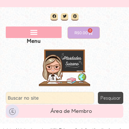
0
R$
0.00
Menu
Pesquisar
Área de Membro