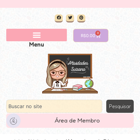
0
R$
0.00
Menu
Pesquisar
Área de Membro