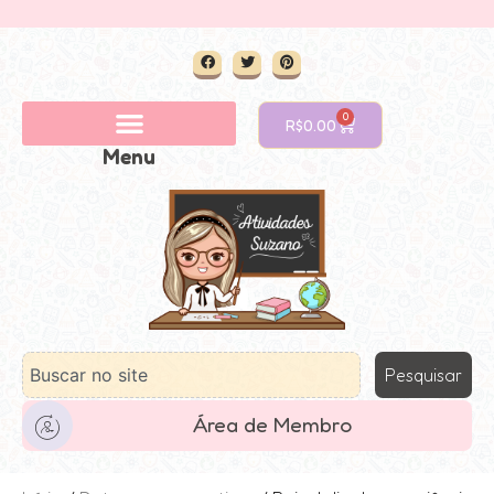
0
R$
0.00
Menu
Pesquisar
Área de Membro