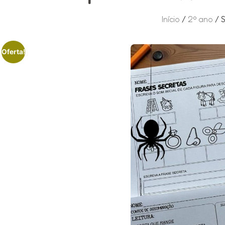
Início
/
2º ano
/ S
Oferta!