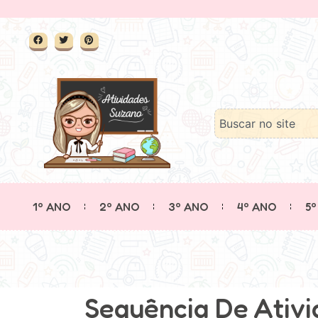
1º ANO
2º ANO
3º ANO
4º ANO
5º
Sequência De Ativi