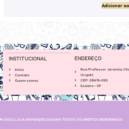
Adicionar ao
ENDEREÇO
INSTITUCIONAL
Rua Professor Jeremia, Vil
Início
Urupês
Contato
CEP: 08615-050
Quem somos
Suzano - SP
© 2022 LOJA ATIVIDADES SUZANO TODOS OS DIREITOS RESERVADOS