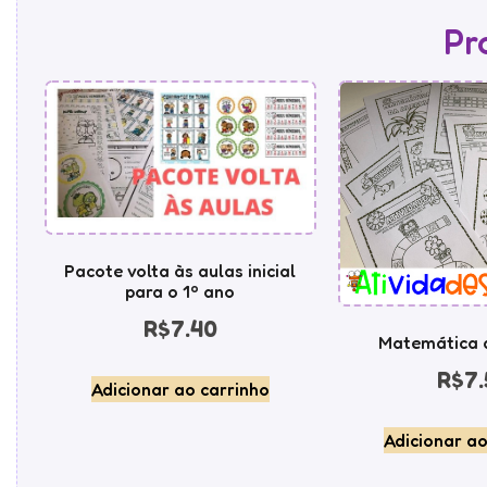
Pr
Pacote volta às aulas inicial
para o 1º ano
R$
7.40
Matemática d
R$
7.
Adicionar ao carrinho
Adicionar ao