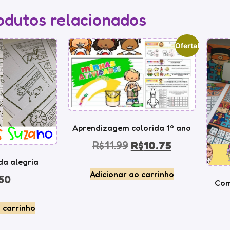
odutos relacionados
Oferta!
Aprendizagem colorida 1º ano
R$
11.99
R$
10.75
a alegria
Adicionar ao carrinho
50
Com
 carrinho