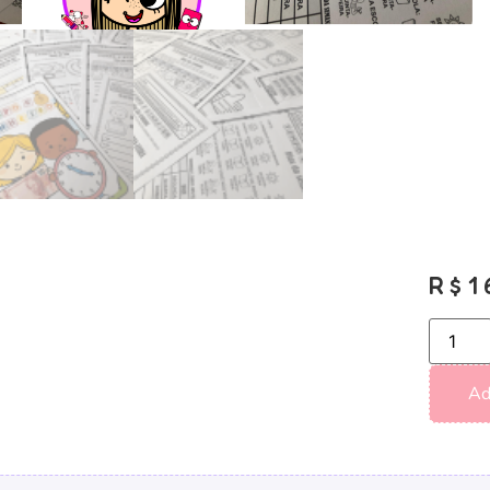
R$
1
Ad