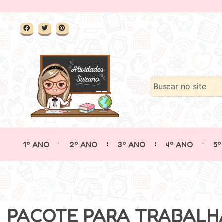
1º ANO
2º ANO
3º ANO
4º ANO
5º
PACOTE PARA TRABALHA