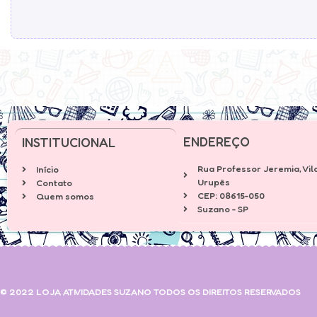
ENDEREÇO
INSTITUCIONAL
Rua Professor Jeremia, Vil
Início
Urupês
Contato
CEP: 08615-050
Quem somos
Suzano - SP
© 2022 LOJA ATIVIDADES SUZANO TODOS OS DIREITOS RESERVADOS