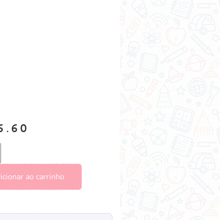
6.60
icionar ao carrinho