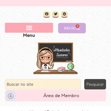
0
R$
0.00
Menu
Pesquisar
Área de Membro