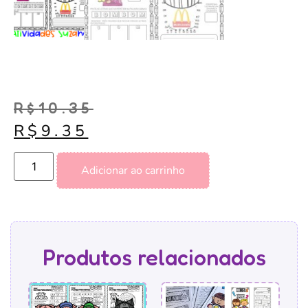
R$
10.35
R$
9.35
Adicionar ao carrinho
Produtos relacionados