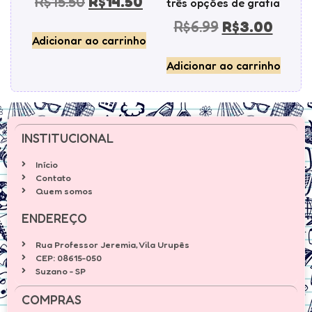
R$
15.50
R$
14.50
três opções de grafia
R$
6.99
R$
3.00
Adicionar ao carrinho
Adicionar ao carrinho
INSTITUCIONAL
Início
Contato
Quem somos
ENDEREÇO
Rua Professor Jeremia, Vila Urupês
CEP: 08615-050
Suzano - SP
COMPRAS