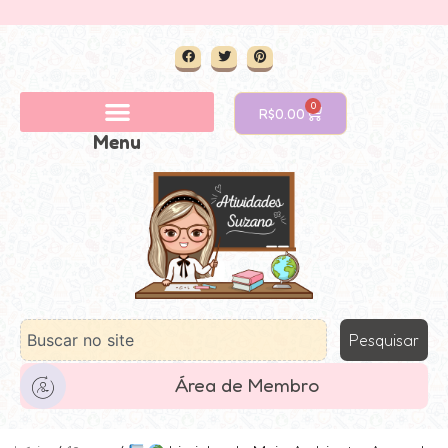
0
R$
0.00
Menu
Pesquisar
Área de Membro