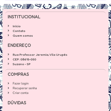
INSTITUCIONAL
Início
Contato
Quem somos
ENDEREÇO
Rua Professor Jeremia, Vila Urupês
CEP: 08615-050
Suzano - SP
COMPRAS
Fazer login
Recuperar senha
Criar conta
DÚVIDAS