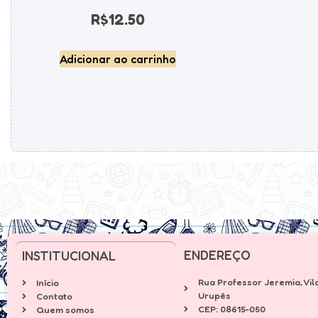
R$
12.50
Adicionar ao carrinho
ENDEREÇO
INSTITUCIONAL
Rua Professor Jeremia, Vil
Início
Urupês
Contato
CEP: 08615-050
Quem somos