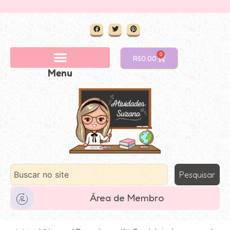
0
R$
0.00
Menu
Pesquisar
Área de Membro