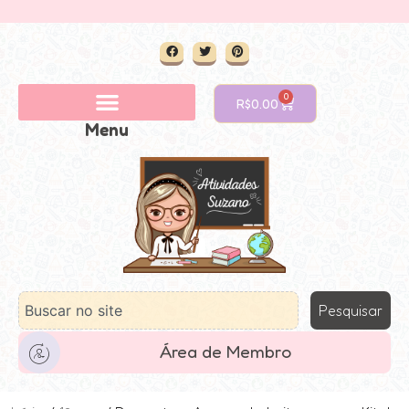
0
R$
0.00
Menu
Pesquisar
Área de Membro