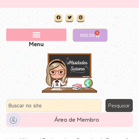
0
R$
0.00
Menu
Pesquisar
Área de Membro