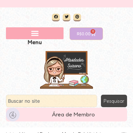
0
R$
0.00
Menu
Pesquisar
Área de Membro