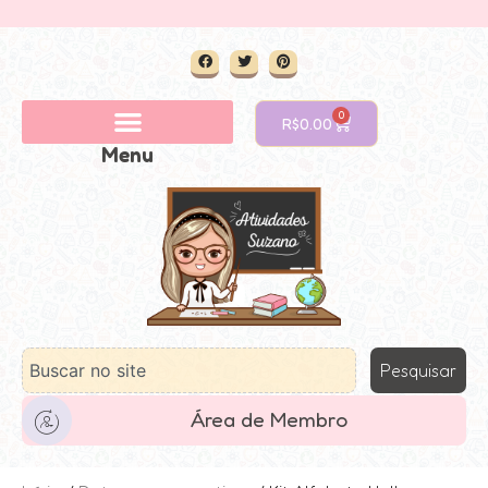
0
R$
0.00
Menu
Pesquisar
Área de Membro