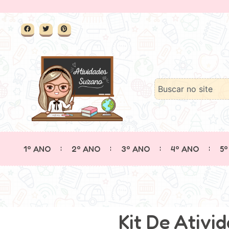
1º ANO
2º ANO
3º ANO
4º ANO
5º
Kit De Ativi