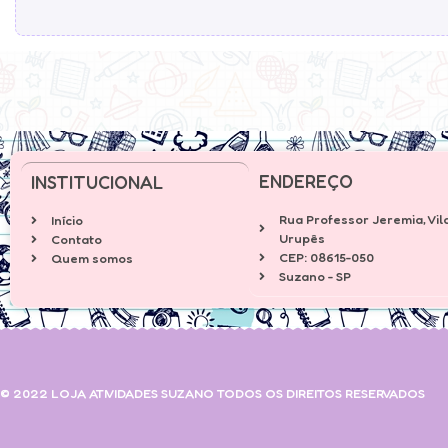
ENDEREÇO
INSTITUCIONAL
Rua Professor Jeremia, Vil
Início
Urupês
Contato
CEP: 08615-050
Quem somos
Suzano - SP
© 2022 LOJA ATIVIDADES SUZANO TODOS OS DIREITOS RESERVADOS