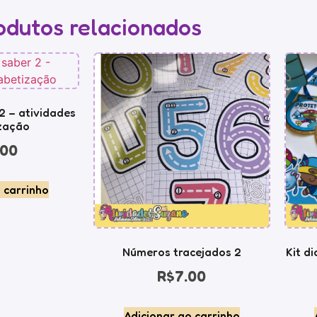
odutos relacionados
2 – atividades
zação
.00
 carrinho
Números tracejados 2
Kit d
R$
7.00
Adicionar ao carrinho