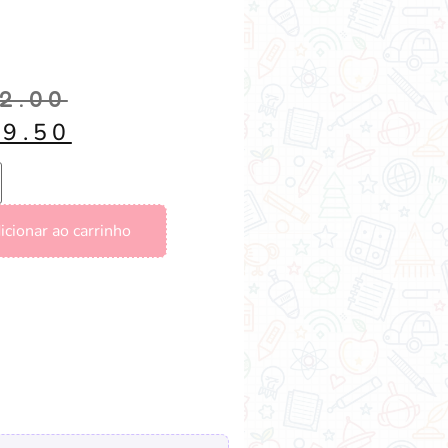
2.00
19.50
icionar ao carrinho