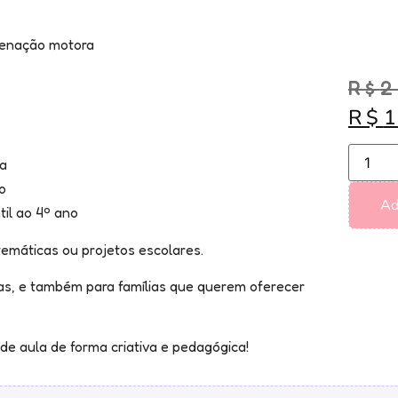
denação motora
R$
2
R$
o
ra
o
Ad
il ao 4º ano
temáticas ou projetos escolares.
as, e também para famílias que querem oferecer
de aula de forma criativa e pedagógica!