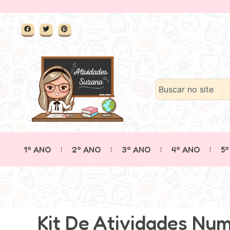
1º ANO
2º ANO
3º ANO
4º ANO
5º
Kit De Atividades Num