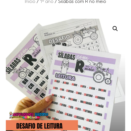
Início
/
1º ano
/ Silabas com R no meio