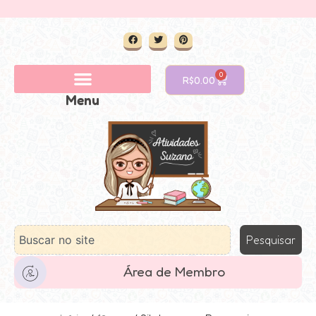
0
R$
0.00
Menu
Pesquisar
Área de Membro