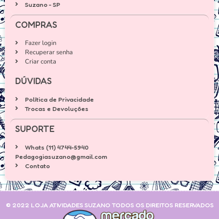
Suzano - SP
COMPRAS
Fazer login
Recuperar senha
Criar conta
DÚVIDAS
Política de Privacidade
Trocas e Devoluções
SUPORTE
Whats (11) 4744-5940
Pedagogiasuzano@gmail.com
Contato
© 2022 LOJA ATIVIDADES SUZANO TODOS OS DIREITOS RESERVADOS